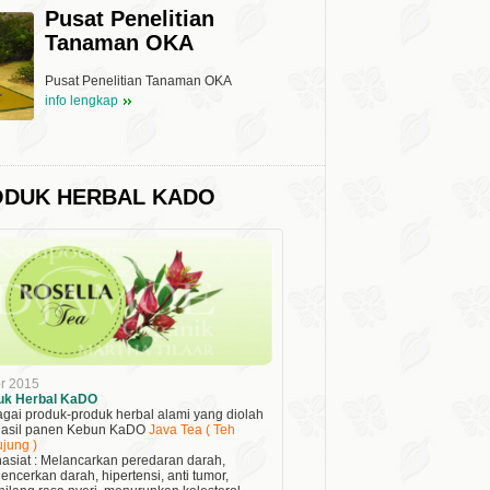
Pusat Penelitian
Tanaman OKA
Pusat Penelitian Tanaman OKA
info lengkap
ODUK HERBAL KADO
r 2015
uk Herbal KaDO
gai produk-produk herbal alami yang diolah
 hasil panen Kebun KaDO
Java Tea ( Teh
jung )
asiat : Melancarkan peredaran darah,
ncerkan darah, hipertensi, anti tumor,