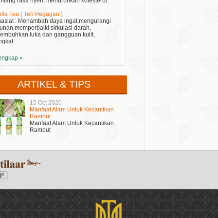
ilang rasa nyeri, menurunkan kolesterol.
lla Tea ( Teh Pegagan )
asiat : Menambah daya ingat,mengurangi
unan,memperbaiki sirkulasi darah,
embuhkan luka dan gangguan kulit,
gkat ...
lengkap »
ARTIKEL & TIPS
15 Oct 2020
Manfaat Alam Untuk Kecantikan
Rambut
Manfaat Alam Untuk Kecantikan
Rambut