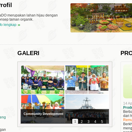
rofil
aDO merupakan lahan hijau dengan
onsep taman organik.
nfo lengkap
GALERI
PR
14 Ap
Prod
Berba
dari
oeng
Remu
1
2
3
4
5
Berkh
menge
Community Development
ngan