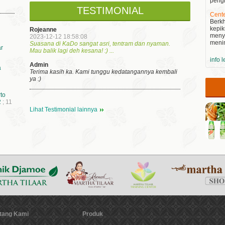
pengh
TESTIMONIAL
Cente
Berkh
kepik
Rojeanne
meny
2023-12-12 18:58:08
menin
Suasana di KaDo sangat asri, tentram dan nyaman.
r
Mau balik lagi deh kesana! :) ...
info 
Admin
a
Terima kasih ka. Kami tunggu kedatangannya kembali
ya :)
to
2
; 11
Lihat Testimonial lainnya
tang Kami
Produk