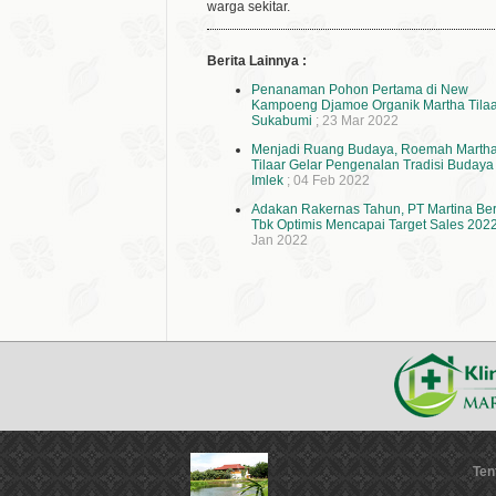
warga sekitar.
Berita Lainnya :
Penanaman Pohon Pertama di New
Kampoeng Djamoe Organik Martha Tilaa
Sukabumi
; 23 Mar 2022
Menjadi Ruang Budaya, Roemah Marth
Tilaar Gelar Pengenalan Tradisi Budaya
Imlek
; 04 Feb 2022
Adakan Rakernas Tahun, PT Martina Ber
Tbk Optimis Mencapai Target Sales 202
Jan 2022
Ten